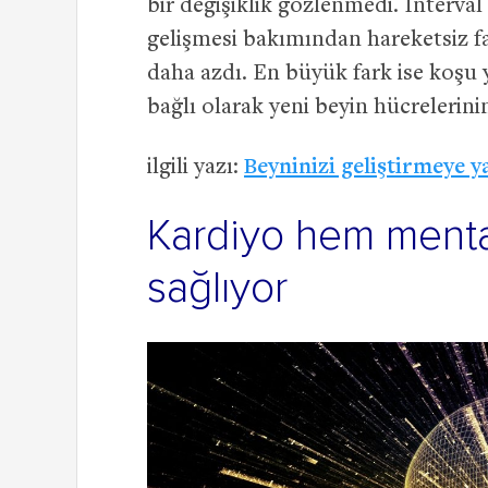
bir değişiklik gözlenmedi. İnterval 
gelişmesi bakımından hareketsiz f
daha azdı. En büyük fark ise koşu
bağlı olarak yeni beyin hücrelerin
ilgili yazı:
Beyninizi geliştirmeye y
Kardiyo hem mental
sağlıyor