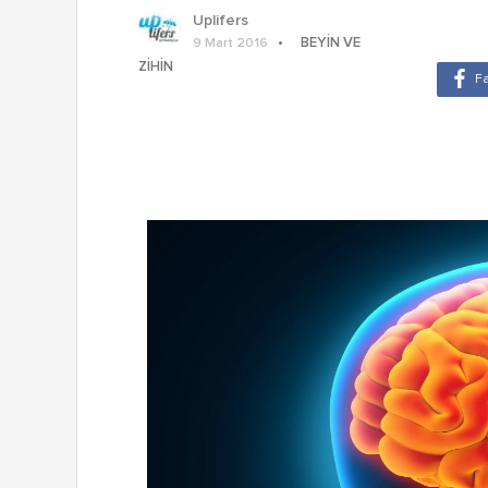
Uplifers
BEYIN VE
9 Mart 2016
ZIHIN