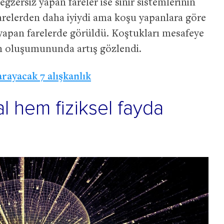
egzersiz yapan fareler ise sinir sistemlerinin
arelerden daha iyiydi ama koşu yapanlara göre
 yapan farelerde görüldü. Koştukları mesafeye
in oluşumununda artış gözlendi.
arayacak 7 alışkanlık
 hem fiziksel fayda