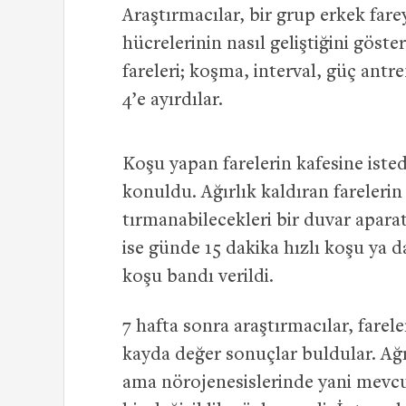
Araştırmacılar, bir grup erkek farey
hücrelerinin nasıl geliştiğini göst
fareleri; koşma, interval, güç antr
4’e ayırdılar.
Koşu yapan farelerin kafesine iste
konuldu. Ağırlık kaldıran farelerin
tırmanabilecekleri bir duvar aparatı
ise günde 15 dakika hızlı koşu ya d
koşu bandı verildi.
7 hafta sonra araştırmacılar, farele
kayda değer sonuçlar buldular. Ağır
ama nörojenesislerinde yani mevc