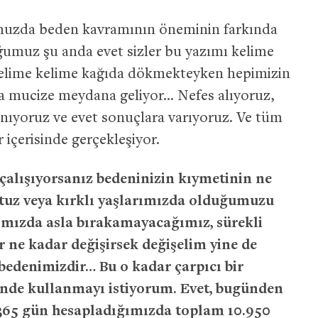
muzda beden kavramının öneminin farkında
ğumuz şu anda evet sizler bu yazımı kelime
elime kelime kağıda dökmekteyken hepimizin
a mucize meydana geliyor… Nefes alıyoruz,
nıyoruz ve evet sonuçlara varıyoruz. Ve tüm
içerisinde gerçekleşiyor.
 çalışıyorsanız bedeninizin kıymetinin ne
tuz veya kırklı yaşlarımızda olduğumuzu
ımızda asla bırakamayacağımız, sürekli
er ne kadar değişirsek değişelim yine de
bedenimizdir… Bu o kadar çarpıcı bir
sinde kullanmayı istiyorum. Evet, bugünden
lı 365 gün hesapladığımızda toplam 10.950