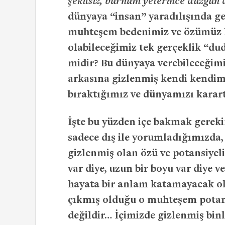
şekilsiz, burnum yeterince düzgün 
dünyaya “insan” yaradılışında g
muhteşem bedenimiz ve özümüz h
olabileceğimiz tek gerçeklik “dud
midir? Bu dünyaya verebileceğim
arkasına gizlenmiş kendi kendimi
bıraktığımız ve dünyamızı karart
İşte bu yüzden içe bakmak gerek
sadece dış ile yorumladığımızda,
gizlenmiş olan özü ve potansiyel
var diye, uzun bir boyu var diye v
hayata bir anlam katamayacak ola
çıkmış olduğu o muhteşem potans
değildir… İçimizde gizlenmiş bi