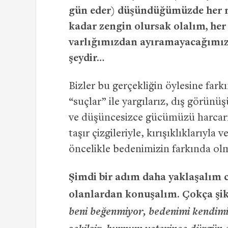
gün eder) düşündüğümüzde her ne
kadar zengin olursak olalım, her
varlığımızdan ayıramayacağımız
şeydir…
Bizler bu gerçekliğin öylesine fark
“suçlar” ile yargılarız, dış görün
ve düşüncesizce gücümüzü harcarız
taşır çizgileriyle, kırışıklıklarıyla
öncelikle bedenimizin farkında ol
Şimdi bir adım daha yaklaşalım
olanlardan konuşalım. Çokça şi
beni beğenmiyor, bedenimi kendim