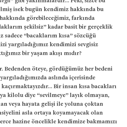
değil
” gibi yakınmalardır… Peki, sizce bu
elmiş isek bugün kendimiz hakkında bu
akkında görebileceğimiz, farkında
aklarım şekilsiz” kadar basit bir gerçeklik
iz sadece “bacaklarım kısa” sözcüğü
zi yargıladığımız kendimizi sevgisiz
tığımız bir yaşam akışı mıdır?
ir. Bedenden öteye, gördüğümüz her bedeni
 yargıladığımızda aslında içerisinde
i kaçırmaktayızdır… Bir insan kısa bacakları
eya kilolu diye “sevilmeye” layık olmayan,
n veya hayata gelişi ile yoluna çoktan
iyelini asla ortaya koyamayacak olan
nlerce hazine öncelikle kendimize bakmamızı