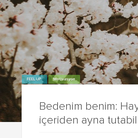
FEEL UP
Motivasyon
Bedenim benim: Haya
içeriden ayna tutab