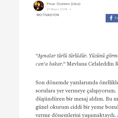
Pınar Özeken (Ulus)
31 Mayıs 2018
MOTIVASYON
“Aynalar türlü türlüdür. Yüzünü görm
can’a bakar.”
Mevlana Celaleddin 
Son dönemde yazılarımda özellikle
sorulara yer vermeye çalışıyorum.
düşündüren bir mesaj aldım. Bu m
güzel okurum ciddi bir yeme bozuk
verme dönemlerini yaşamaktaydı. A