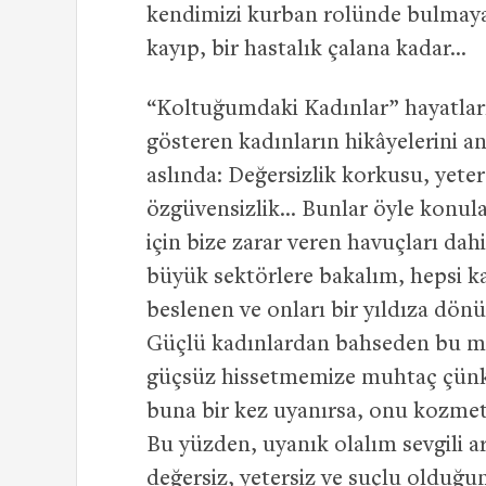
kendimizi kurban rolünde bulmaya
kayıp, bir hastalık çalana kadar…
“Koltuğumdaki Kadınlar” hayatları
gösteren kadınların hikâyelerini an
aslında: Değersizlik korkusu, yete
özgüvensizlik… Bunlar öyle konular
için bize zarar veren havuçları da
büyük sektörlere bakalım, hepsi ka
beslenen ve onları bir yıldıza dön
Güçlü kadınlardan bahseden bu ma
güçsüz hissetmemize muhtaç çünkü
buna bir kez uyanırsa, onu kozmet
Bu yüzden, uyanık olalım sevgili 
değersiz, yetersiz ve suçlu olduğu