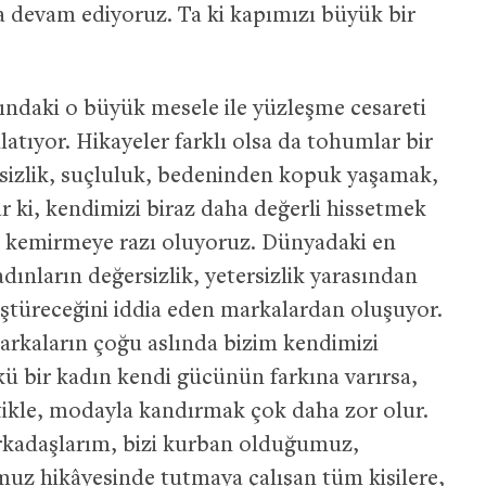
 devam ediyoruz. Ta ki kapımızı büyük bir
ndaki o büyük mesele ile yüzleşme cesareti
latıyor. Hikayeler farklı olsa da tohumlar bir
rsizlik, suçluluk, bedeninden kopuk yaşamak,
 ki, kendimizi biraz daha değerli hissetmek
hi kemirmeye razı oluyoruz. Dünyadaki en
dınların değersizlik, yetersizlik yarasından
üştüreceğini iddia eden markalardan oluşuyor.
rkaların çoğu aslında bizim kendimizi
 bir kadın kendi gücünün farkına varırsa,
ikle, modayla kandırmak çok daha zor olur.
arkadaşlarım, bizi kurban olduğumuz,
muz hikâyesinde tutmaya çalışan tüm kişilere,