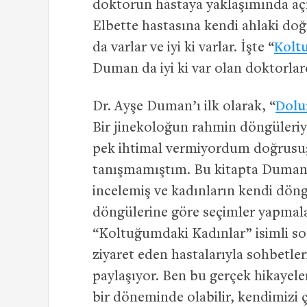
doktorun hastaya yaklaşımında açık
Elbette hastasına kendi ahlaki do
da varlar ve iyi ki varlar. İşte “
Kolt
Duman da iyi ki var olan doktorlard
Dr. Ayşe Duman’ı ilk olarak, “
Dolu
Bir jinekoloğun rahmin döngüleriyl
pek ihtimal vermiyordum doğrusu;
tanışmamıştım. Bu kitapta Duman
incelemiş ve kadınların kendi döng
döngülerine göre seçimler yapmalar
“Koltuğumdaki Kadınlar” isimli son 
ziyaret eden hastalarıyla sohbetler
paylaşıyor. Ben bu gerçek hikaye
bir döneminde olabilir, kendimizi 