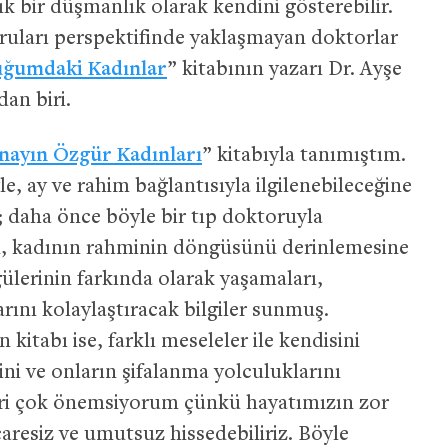
 bir düşmanlık olarak kendini gösterebilir.
ğruları perspektifinde yaklaşmayan doktorlar
uğumdaki Kadınlar
” kitabının yazarı Dr. Ayşe
an biri.
nayın Özgür Kadınları
” kitabıyla tanımıştım.
e, ay ve rahim bağlantısıyla ilgilenebileceğine
 daha önce böyle bir tıp doktoruyla
, kadının rahminin döngüsünü derinlemesine
ülerinin farkında olarak yaşamaları,
ını kolaylaştıracak bilgiler sunmuş.
kitabı ise, farklı meseleler ile kendisini
ini ve onların şifalanma yolculuklarını
leri çok önemsiyorum çünkü hayatımızın zor
çaresiz ve umutsuz hissedebiliriz. Böyle