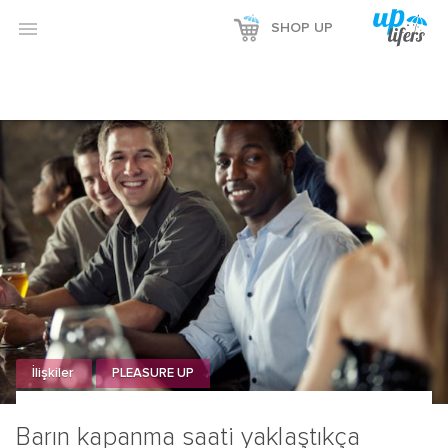

SHOP UP
İlişkiler
PLEASURE UP
Barın kapanma saati yaklaştıkça