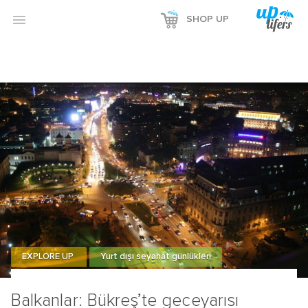

SHOP UP
EXPLORE UP
Yurt dışı seyahat günlükleri
Balkanlar: Bükreş’te geceyarısı