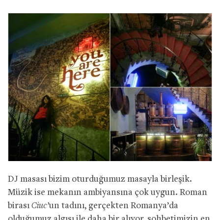
DJ masası bizim oturduğumuz masayla birleşik.
Müzik ise mekanın ambiyansına çok uygun. Roman
birası
Ciuc’
un tadını, gerçekten Romanya’da
olduğumuz algısı ile daha bir alıyor, sohbetimizin en