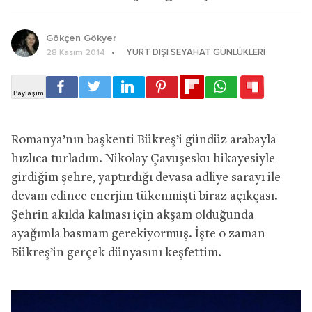
Gökçen Gökyer
YURT DIŞI SEYAHAT GÜNLÜKLERI
28 Kasım 2014
Romanya’nın başkenti Bükreş’i gündüz arabayla
hızlıca turladım. Nikolay Çavuşesku hikayesiyle
girdiğim şehre, yaptırdığı devasa adliye sarayı ile
devam edince enerjim tükenmişti biraz açıkçası.
Şehrin akılda kalması için akşam olduğunda
ayağımla basmam gerekiyormuş. İşte o zaman
Bükreş’in gerçek dünyasını keşfettim.