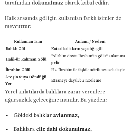
tarafından
dokunulmaz
olarak kabul edilir.
Halk arasında göl için kullanılan farklı isimler de
mevcuttur:
Kullanılan İsim
Anlamı / Nedeni
Balıklı Göl
Kutsal balıkların yaşadığı göl
“Allah’ın dostu İbrahim’in gölü” anlamına
Halil-ür Rahman Gölü
gelir
İbrahim Gölü
Hz. İbrahim ile ilişkilendirilmesi sebebiyle
Ateşin Suya Döndüğü
Efsaneye dayalı bir niteleme
Yer
Yerel anlatılarda balıklara zarar verenlere
uğursuzluk geleceğine inanılır. Bu yüzden:
Göldeki balıklar
avlanmaz
,
Balıklara
elle dahi dokunulmaz
,