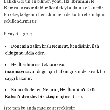
Balıklı Göl’ün en bilinen yönü,
Hz. İbrahim ile
Nemrut arasındaki mücadeleyi
anlatan efsanedir.
Bu olay, bölgenin hem dini hem de kültürel kimliğini
şekillendirmiştir.
Rivayete göre;
Dönemin zalim kralı
Nemrut
, kendisinin ilah
olduğunu iddia eder.
Hz. İbrahim ise
tek tanrıya
inanmayı
savunduğu için halkın gözünde büyük bir
saygı kazanır.
Buna öfkelenen Nemrut, Hz. İbrahim’i
Urfa
Kalesi’nden dev bir ateşin içine
attırır.
İşte tam bu anda mucize gerçekleşir: