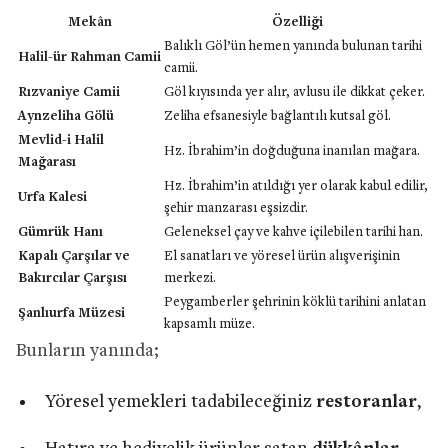
Mekân
Özelliği
Balıklı Göl’ün hemen yanında bulunan tarihi
Halil-ür Rahman Camii
camii.
Rızvaniye Camii
Göl kıyısında yer alır, avlusu ile dikkat çeker.
Aynzeliha Gölü
Zeliha efsanesiyle bağlantılı kutsal göl.
Mevlid-i Halil
Hz. İbrahim’in doğduğuna inanılan mağara.
Mağarası
Hz. İbrahim’in atıldığı yer olarak kabul edilir,
Urfa Kalesi
şehir manzarası eşsizdir.
Gümrük Hanı
Geleneksel çay ve kahve içilebilen tarihi han.
Kapalı Çarşılar ve
El sanatları ve yöresel ürün alışverişinin
Bakırcılar Çarşısı
merkezi.
Peygamberler şehrinin köklü tarihini anlatan
Şanlıurfa Müzesi
kapsamlı müze.
Bunların yanında;
Yöresel yemekleri tadabileceğiniz
restoranlar
,