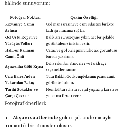
hâlinde sunuyorum:
Fotoğraf Noktası
Çekim Özelliği
Rızvaniye Camii
Göl manzarasını ve cami siluetini birlikte
Avlusu
kadraja almanızı sağlar.
Göl Üstü Köprü ve
Balıkları su yüzeyine yakın net bir şekilde
Yürüyüş Yolları
görüntüleme imkânı verir.
Halil-ür Rahman
Camii ve göl birleşiminin ikonik görüntüsü
Camii Önü
burada yakalanır.
Daha sakin bir atmosfer ve farklı açı
Aynzeliha Gölü Kıyısı
seçenekleri sunar.
Urfa Kalesi’nden
Tüm Balıklı Göl kompleksinin panoramik
Yukarıdan Bakış
görüntüsü alınır.
Tarihi Sokaklar ve
Hem kültürel hem sosyal yaşantıyı karelere
Çarşı Çevresi
yansıtma fırsatı verir.
Fotoğraf önerileri:
Akşam saatlerinde
gölün ışıklandırmasıyla
romantik bir atmosfer oluşur.