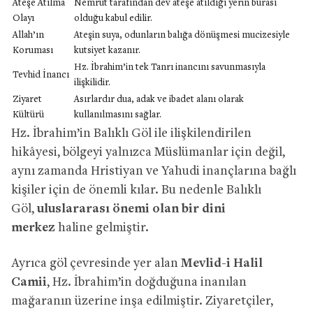
Ateşe Atılma
Nemrut tarafından dev ateşe atıldığı yerin burası
Olayı
olduğu kabul edilir.
Allah’ın
Ateşin suya, odunların balığa dönüşmesi mucizesiyle
Koruması
kutsiyet kazanır.
Hz. İbrahim’in tek Tanrı inancını savunmasıyla
Tevhid İnancı
ilişkilidir.
Ziyaret
Asırlardır dua, adak ve ibadet alanı olarak
Kültürü
kullanılmasını sağlar.
Hz. İbrahim’in Balıklı Göl ile ilişkilendirilen
hikâyesi, bölgeyi yalnızca Müslümanlar için değil,
aynı zamanda Hristiyan ve Yahudi inançlarına bağlı
kişiler için de önemli kılar. Bu nedenle Balıklı
Göl,
uluslararası önemi olan bir dini
merkez
haline gelmiştir.
Ayrıca göl çevresinde yer alan
Mevlid-i Halil
Camii
, Hz. İbrahim’in doğduğuna inanılan
mağaranın üzerine inşa edilmiştir. Ziyaretçiler,