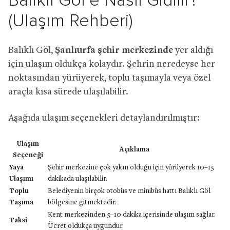
Balıklı Göl’e Nasıl Gidilir?
(Ulaşım Rehberi)
Balıklı Göl,
Şanlıurfa şehir merkezinde
yer aldığı
için ulaşım oldukça kolaydır. Şehrin neredeyse her
noktasından yürüyerek, toplu taşımayla veya özel
araçla kısa sürede ulaşılabilir.
Aşağıda ulaşım seçenekleri detaylandırılmıştır:
Ulaşım
Açıklama
Seçeneği
Yaya
Şehir merkezine çok yakın olduğu için yürüyerek 10–15
Ulaşımı
dakikada ulaşılabilir.
Toplu
Belediyenin birçok otobüs ve minibüs hattı Balıklı Göl
Taşıma
bölgesine gitmektedir.
Kent merkezinden 5–10 dakika içerisinde ulaşım sağlar.
Taksi
Ücret oldukça uygundur.