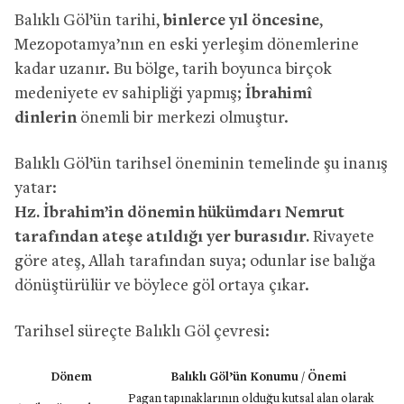
Balıklı Göl’ün tarihi,
binlerce yıl öncesine
,
Mezopotamya’nın en eski yerleşim dönemlerine
kadar uzanır. Bu bölge, tarih boyunca birçok
medeniyete ev sahipliği yapmış;
İbrahimî
dinlerin
önemli bir merkezi olmuştur.
Balıklı Göl’ün tarihsel öneminin temelinde şu inanış
yatar:
Hz. İbrahim’in dönemin hükümdarı Nemrut
tarafından ateşe atıldığı yer burasıdır.
Rivayete
göre ateş, Allah tarafından suya; odunlar ise balığa
dönüştürülür ve böylece göl ortaya çıkar.
Tarihsel süreçte Balıklı Göl çevresi:
Dönem
Balıklı Göl’ün Konumu / Önemi
Pagan tapınaklarının olduğu kutsal alan olarak