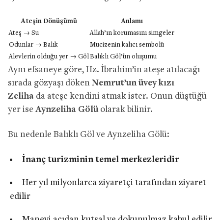
Ateşin Dönüşümü
Anlamı
Ateş → Su
Allah’ın korumasını simgeler
Odunlar → Balık
Mucizenin kalıcı sembolü
Alevlerin olduğu yer → Göl
Balıklı Göl’ün oluşumu
Aynı efsaneye göre, Hz. İbrahim’in ateşe atılacağı
sırada gözyaşı döken
Nemrut’un üvey kızı
Zeliha
da ateşe kendini atmak ister. Onun düştüğü
yer ise
Aynzeliha Gölü
olarak bilinir.
Bu nedenle Balıklı Göl ve Aynzeliha Gölü:
İnanç turizminin temel merkezleridir
Her yıl milyonlarca ziyaretçi tarafından ziyaret
edilir
Manevi açıdan kutsal ve dokunulmaz kabul edilir