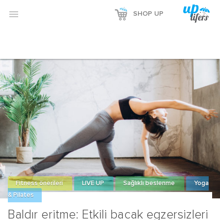
Reklamı Göster

SHOP UP
Reklamı Gizle
Fitness önerileri
LIVE UP
Sağlıklı beslenme
Yoga
& Pilates
Baldır eritme: Etkili bacak egzersizleri