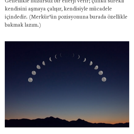
Genellikle huzursuz bir enerji verir; çünkü sürekli
kendisini aşmaya çalışır, kendisiyle mücadele
içindedir. (Merkür’ün pozisyonuna burada özellikle
bakmak lazım.)