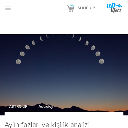
Reklamı Göster

SHOP UP
Reklamı Gizle
ASTRO UP
Astroloji
Ay’ın fazları ve kişilik analizi