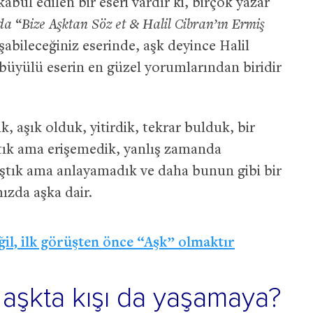
bul edilen bir eseri vardır ki, birçok yazar
da
“
Bize Aşktan Söz et & Halil Cibran’ın Ermiş
aşabileceğiniz eserinde, aşk deyince Halil
u büyülü eserin en güzel yorumlarından biridir
, aşık olduk, yitirdik, tekrar bulduk, bir
ştık ama erişemedik, yanlış zamanda
aştık ama anlayamadık ve daha bunun gibi bir
ızda aşka dair.
ğil, ilk görüşten önce “Aşk” olmaktır
 aşkta kışı da yaşamaya?