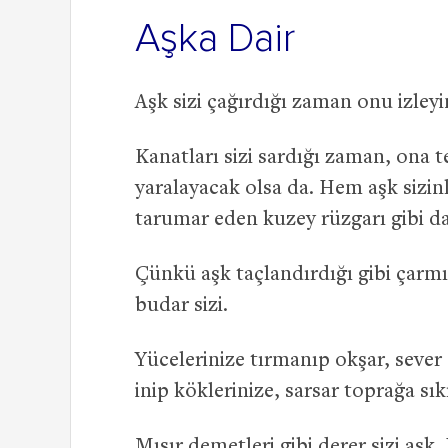
Aşka Dair
Aşk sizi çağırdığı zaman onu izleyi
Kanatları sizi sardığı zaman, ona te
yaralayacak olsa da. Hem aşk sizi
tarumar eden kuzey rüzgarı gibi da
Çünkü aşk taçlandırdığı gibi çarmı
budar sizi.
Yücelerinize tırmanıp okşar, sever
inip köklerinize, sarsar toprağa sık
Mısır demetleri gibi derer sizi aşk