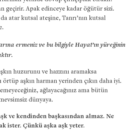
n geçirir. Apak edinceye kadar öğütür sizi.
a atar kutsal ateşine, Tanrı’nın kutsal
e.
larına ermeniz ve bu bilgiyle Hayat’ın yüreğinin
ktır.
aşkın huzurunu ve hazzını aramaksa
 örtüp aşkın harman yerinden çıkın daha iyi.
lemeyeceğiniz, ağlayacağınız ama bütün
 mevsimsiz dünyaya.
aşk ve kendinden başkasından almaz. Ne
k ister. Çünkü aşka aşk yeter.