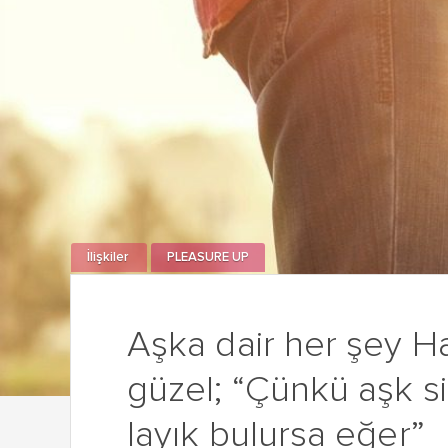
İlişkiler
PLEASURE UP
Aşka dair her şey Ha
güzel; “Çünkü aşk siz
layık bulursa eğer”