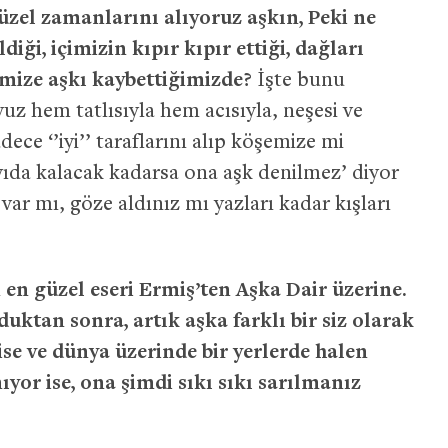
güzel zamanlarını alıyoruz aşkın, Peki ne
iği, içimizin kıpır kıpır ettiği, dağları
imize aşkı kaybettiğimizde?
İşte bunu
uz hem tatlısıyla hem acısıyla, neşesi ve
ece ‘’iyi’’ taraflarını alıp köşemize mi
ıyıda kalacak kadarsa ona aşk denilmez’ diyor
 var mı, göze aldınız mı yazları kadar kışları
n en güzel eseri Ermiş’ten Aşka Dair üzerine.
ktan sonra, artık aşka farklı bir siz olarak
ise ve dünya üzerinde bir yerlerde halen
ıyor ise, ona şimdi sıkı sıkı sarılmanız