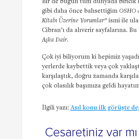
Bir de bugün tüm dünyada biricik ka
gibi daha önce bahsettiğim
OSHO 
Kitabı Üzerine Yorumlar”
ismi ile ul
Cibran’ı da alıverir sayfalarına. B
Aşka Dair.
Çok iyi biliyorum ki hepimiz yaşadık
yerlerde kaybettik veya çok yakla
karşılaştık, doğru zamanda karşıl
çok olasılık başımıza geldi hayatım
İlgili yazı:
Asıl konu ilk görüşte de
Cesaretiniz var mı