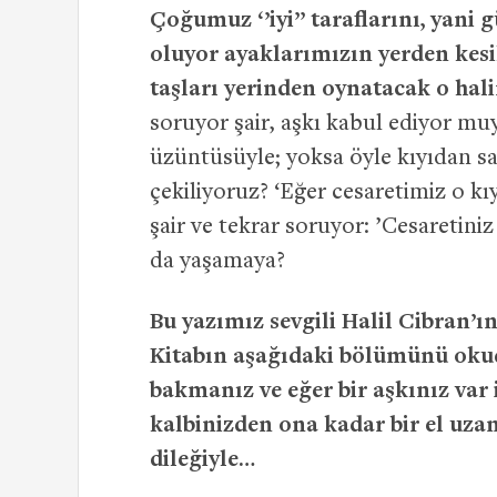
Çoğumuz ‘’iyi’’ taraflarını, yani 
oluyor ayaklarımızın yerden kesild
taşları yerinden oynatacak o hal
soruyor şair, aşkı kabul ediyor muy
üzüntüsüyle; yoksa öyle kıyıdan sad
çekiliyoruz? ‘Eğer cesaretimiz o k
şair ve tekrar soruyor: ’Cesaretiniz
da yaşamaya?
Bu yazımız sevgili Halil Cibran’ı
Kitabın aşağıdaki bölümünü okudu
bakmanız ve eğer bir aşkınız var 
kalbinizden ona kadar bir el uzan
dileğiyle…