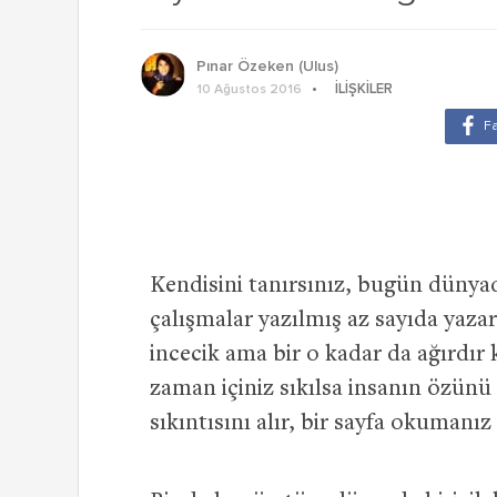
Pınar Özeken (Ulus)
İLIŞKILER
10 Ağustos 2016
Kendisini tanırsınız, bugün dünyad
çalışmalar yazılmış az sayıda yaza
incecik ama bir o kadar da ağırdır ki
zaman içiniz sıkılsa insanın özünü g
sıkıntısını alır, bir sayfa okumanız 