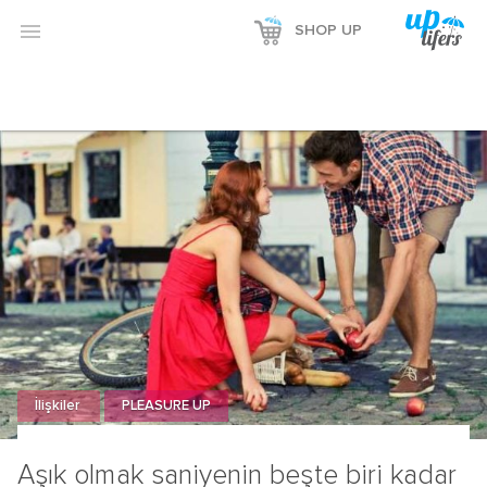

SHOP UP
İlişkiler
PLEASURE UP
Aşık olmak saniyenin beşte biri kadar