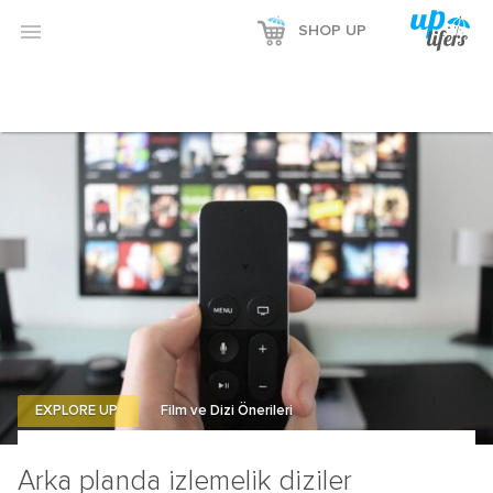
Reklamı Göster

SHOP UP
Reklamı Gizle
EXPLORE UP
Film ve Dizi Önerileri
Arka planda izlemelik diziler