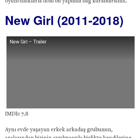
oyunculuklarla dolu bu yapımla bağ kurabilirsiniz.
New Girl (2011-2018)
New Girl – Trailer
IMDb: 7.8
Aynı evde yaşayan erkek arkadaş grubunun,