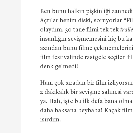
Ben bunu halkın pişkinliği zanned
Açtılar benim diski, soruyorlar “F
olaydım. 30 tane filmi tek tek
trail
insanlığın sevişmemesini hiç bu ka
azından bunu filme çekmemelerini.
film festivalinde rastgele seçilen 
denk gelmedi!
Hani çok sıradan bir film izliyors
2 dakikalık bir sevişme sahnesi vard
ya. Hah, işte bu ilk defa bana olm
daha baksana beybaba! Kaçak film m
ısırdım.