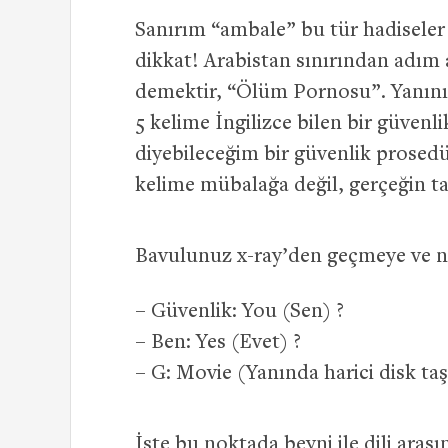
Sanırım “ambale” bu tür hadiseler 
dikkat! Arabistan sınırından adım 
demektir, “Ölüm Pornosu”. Yanınız
5 kelime İngilizce bilen bir güvenl
diyebileceğim bir güvenlik prosedü
kelime mübalağa değil, gerçeğin t
Bavulunuz x-ray’den geçmeye ve ni
– Güvenlik: You (Sen) ?
– Ben: Yes (Evet) ?
– G: Movie (Yanında harici disk taş
İşte bu noktada beyni ile dili ara