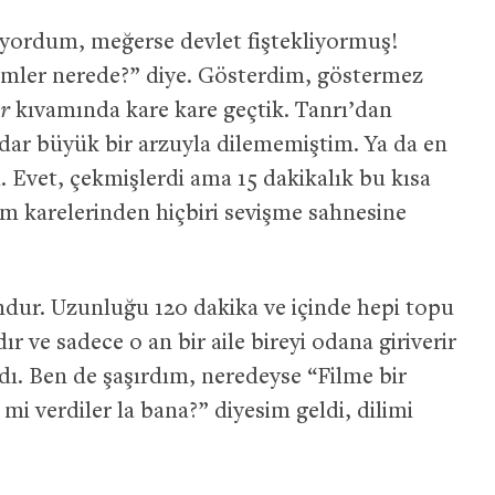
iyordum, meğerse devlet fiştekliyormuş!
ilmler nerede?” diye. Gösterdim, göstermez
er
kıvamında kare kare geçtik. Tanrı’dan
dar büyük bir arzuyla dilememiştim. Ya da en
 Evet, çekmişlerdi ama 15 dakikalık bu kısa
film karelerinden hiçbiri sevişme sahnesine
undur. Uzunluğu 120 dakika ve içinde hepi topu
ır ve sadece o an bir aile bireyi odana giriverir
adı. Ben de şaşırdım, neredeyse “Filme bir
i verdiler la bana?” diyesim geldi, dilimi