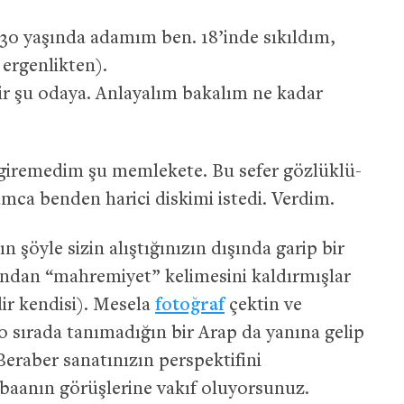
30 yaşında adamım ben. 18’inde sıkıldım,
ergenlikten).
ir şu odaya. Anlayalım bakalım ne kadar
n giremedim şu memlekete. Bu sefer gözlüklü-
r amca benden harici diskimi istedi. Verdim.
n şöyle sizin alıştığınızın dışında garip bir
ından “mahremiyet” kelimesini kaldırmışlar
dir kendisi). Mesela
fotoğraf
çektin ve
 o sırada tanımadığın bir Arap da yanına gelip
Beraber sanatınızın perspektifini
baanın görüşlerine vakıf oluyorsunuz.