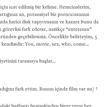
için icat edilmiş bir kelime. Hemcinslerim,
attığınız an, potansiyel bir pornocusunuz
da harici disk taşıyorsanız ve kazara bunu da
ik görevlisi fark ederse, nazikçe “enteresan”
ründen geçebilirsiniz. Öncelikle belirteyim, 5
a kendisidir: You, movie, sex, who, come…
yetinizi taramaya başlar…
ıdığını fark ettim. Bunun içinde film var mı) ?
sındaki bağlantı benimkinden biraz uzun her