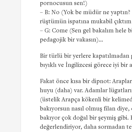
pornocusun sen!)
– B: No (Yok be müdür ne yaptın? 
rüştümün ispatına mukabil çıktım 
– G: Come (Sen gel bakalım hele b
pedagojik bir vakasın)…
Bir türlü bir yerlere kapatılmada
bıyıklı ve İngilizcesi görece iyi bi
Fakat önce kısa bir dipnot: Arapları
huyu (daha) var. Adamlar lügatlar
(üstelik Arapça kökenli bir kelime
bakıyorsun nasıl olmuş filan diye,
bakıyor çok doğal bir şeymiş gibi. 
değerlendiriyor, daha sormadan te