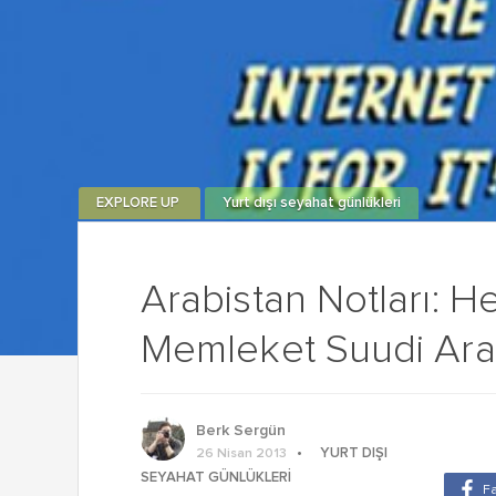
EXPLORE UP
Yurt dışı seyahat günlükleri
Arabistan Notları: 
Memleket Suudi Ara
Berk Sergün
YURT DIŞI
26 Nisan 2013
SEYAHAT GÜNLÜKLERI