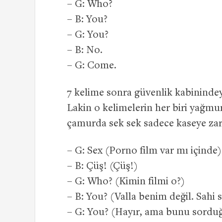
– G: Who?
– B: You?
– G: You?
– B: No.
– G: Come.
7 kelime sonra güvenlik kabininde
Lakin o kelimelerin her biri yağmur
çamurda sek sek sadece kaseye zar
– G: Sex (Porno film var mı içinde)
– B: Çüş! (Çüş!)
– G: Who? (Kimin filmi o?)
– B: You? (Valla benim değil. Sahi 
– G: You? (Hayır, ama bunu sorduğ