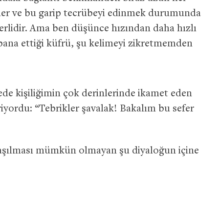
 der ve bu garip tecrübeyi edinmek durumunda
erlidir. Ama ben düşünce hızından daha hızlı
bana ettiği küfrü, şu kelimeyi zikretmemden
ede kişiliğimin çok derinlerinde ikamet eden
riyordu: “Tebrikler şavalak! Bakalım bu sefer
laşılması mümkün olmayan şu diyaloğun içine