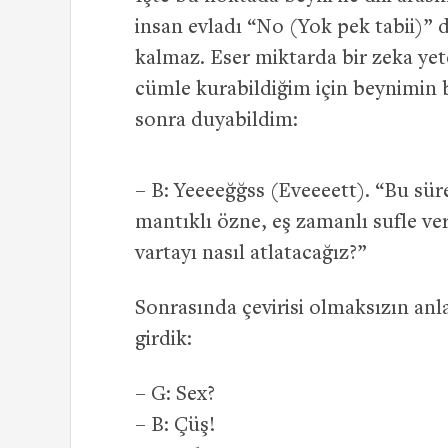
insan evladı “No (Yok pek tabii)”
kalmaz. Eser miktarda bir zeka yet
cümle kurabildiğim için beynimin 
sonra duyabildim:
– B: Yeeeeğğss (Eveeeett). “Bu sür
mantıklı özne, eş zamanlı sufle ve
vartayı nasıl atlatacağız?”
Sonrasında çevirisi olmaksızın an
girdik:
– G: Sex?
– B: Çüş!