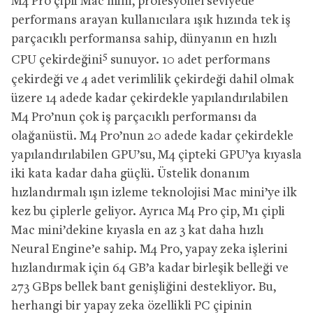
M4 Pro çipli Mac mini, profesyonel seviyede
performans arayan kullanıcılara ışık hızında tek iş
parçacıklı performansa sahip, dünyanın en hızlı
5
CPU çekirdeğini
sunuyor. 10 adet performans
çekirdeği ve 4 adet verimlilik çekirdeği dahil olmak
üzere 14 adede kadar çekirdekle yapılandırılabilen
M4 Pro’nun çok iş parçacıklı performansı da
olağanüstü. M4 Pro’nun 20 adede kadar çekirdekle
yapılandırılabilen GPU’su, M4 çipteki GPU’ya kıyasla
iki kata kadar daha güçlü. Üstelik donanım
hızlandırmalı ışın izleme teknolojisi Mac mini’ye ilk
kez bu çiplerle geliyor. Ayrıca M4 Pro çip, M1 çipli
Mac mini’dekine kıyasla en az 3 kat daha hızlı
Neural Engine’e sahip. M4 Pro, yapay zeka işlerini
hızlandırmak için 64 GB’a kadar birleşik belleği ve
273 GBps bellek bant genişliğini destekliyor. Bu,
herhangi bir yapay zeka özellikli PC çipinin