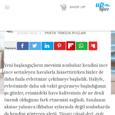
kontrol etmenin ve temiz tutmanın

SHOP UP
yolları
Uplifers
PRATIK TEMIZLIK İPUÇLARI
30 Eylül 2022
Yeni başlangıçların mevsimi sonbahar kendini ince
ince serinleyen havalarla hissettirirken bizler de
daha fazla evlerimize çekilmeye başladık. Haliyle,
evlerimizde daha sık vakit geçirmeye başladığımız
şu günler, evimizdeki hava kalitesinin de ne denli
önemli olduğunu fark etmemizi sağladı. Sanılanın
aksine yalnızca ilkbahar aylarında değil sonbaharda
da kendini gösteren alerji, ‘
Dışarı çıksak dert, evde