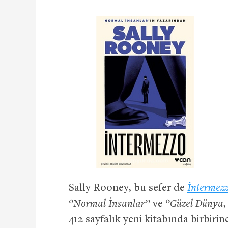
Sally Rooney, bu sefer de
İntermez
‘’Normal İnsanlar’’
ve
‘’Güzel Dünya,
412 sayfalık yeni kitabında birbir