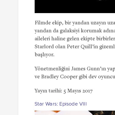
Filmde ekip, bir yandan uzayın uz
yandan da galaksiyi korumak adına 
aileleri haline gelen ekipte birbir
Starlord olan Peter Quill’in gizeml
başlıyor.
Yönetmenliğini James Gunn’ın yapt
ve Bradley Cooper gibi dev oyuncu
Yayın tarihi: 5 Mayıs 2017
Star Wars: Episode VIII