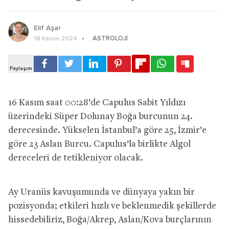
Elif Aşar
ASTROLOJI
18 Kasım 2024
16 Kasım saat 00:28’de Capulus Sabit Yıldızı
üzerindeki Süper Dolunay Boğa burcunun 24.
derecesinde. Yükselen İstanbul’a göre 25, İzmir’e
göre 23 Aslan Burcu. Capulus’la birlikte Algol
dereceleri de tetikleniyor olacak.
Ay Uranüs kavuşumunda ve dünyaya yakın bir
pozisyonda; etkileri hızlı ve beklenmedik şekillerde
hissedebiliriz, Boğa/Akrep, Aslan/Kova burçlarının