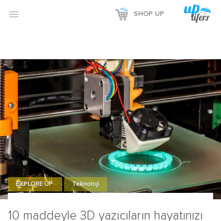

SHOP UP
EXPLORE UP
Teknoloji
10 maddeyle 3D yazıcıların hayatınızı