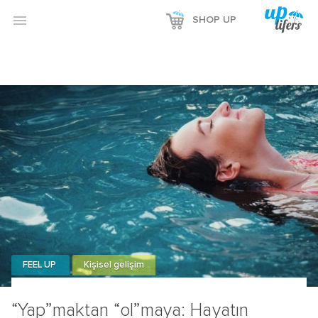

SHOP UP
FEEL UP
Kişisel gelişim
“Yap”maktan “ol”maya: Hayatın