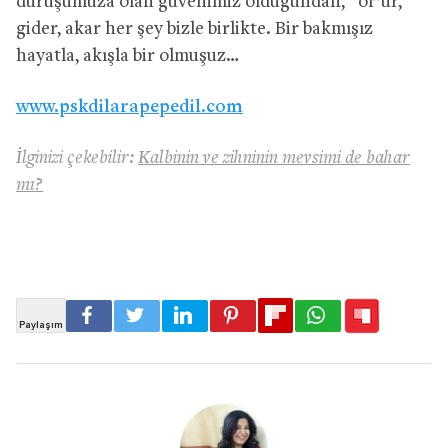
duruşumuza olan güvenimiz olduğundan, “ol”ur,
gider, akar her şey bizle birlikte. Bir bakmışız
hayatla, akışla bir olmuşuz…
www.pskdilarapepedil.com
İlginizi çekebilir:
Kalbinin ve zihninin mevsimi de bahar
mı?