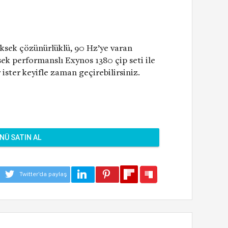
ksek çözünürlüklü, 90 Hz’ye varan
sek performanslı Exynos 1380 çip seti ile
r ister keyifle zaman geçirebilirsiniz.
NÜ SATIN AL