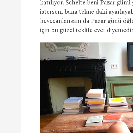
katılıyor. Schelte beni Pazar günü 
istersem bana tekne dahi ayarlayab
heyecanlansam da Pazar günü öğl
için bu güzel teklife evet diyemed