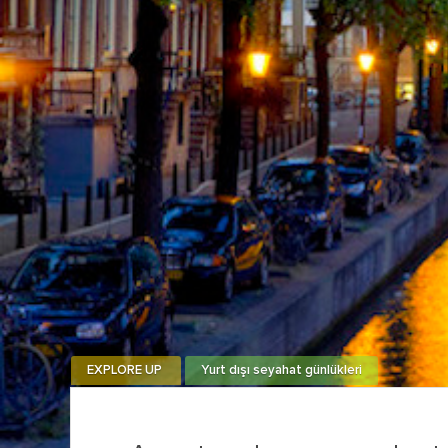
EXPLORE UP
Yurt dışı seyahat günlükleri