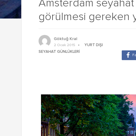
Amsterdam seyahat 
görülmesi gereken y
Göktuğ Kral
YURT DIŞI
2 Ocak 2015
SEYAHAT GÜNLÜKLERI