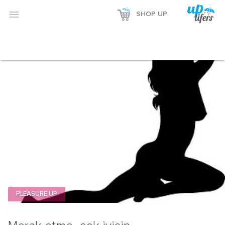

SHOP UP
PLEASURE UP