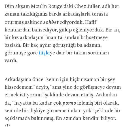
Dün akşam Moulin Rouge’daki Chez Julien adlı her
zaman takıldığımız barda arkadaşlarla terasta
sohbet
oturmuş sakince
ediyorduk. Hafif
konulardan bahsediyor, gülüp eğleniyorduk. Bir an,
bir kız arkadaşım ¨manita¨sından bahsetmeye
başladı. Bir kaç aydır görüştüğü bu adamın,
görünüşe göre
ilişki
ye dair bir takım sorunları
vardı.
Arkadaşıma önce ¨senin için hiçbir zaman bir şey
hissedemem¨ deyip, ¨ama yine de görüşmeye devam
etmek istiyorum¨ şeklinde devam etmiş. Ardından
porno
da, ¨hayatta bu kadar çok
izlemiş biri olarak,
seninle bir ilişkiye girmeme imkan yok¨ şeklinde bir
açıklamada bulunmuş. En azından kendini biliyor.
(!)