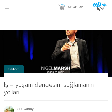

SHOP UP
FEEL UP
İş – yaşam dengesini sağlamanın
yolları
Eda Günay