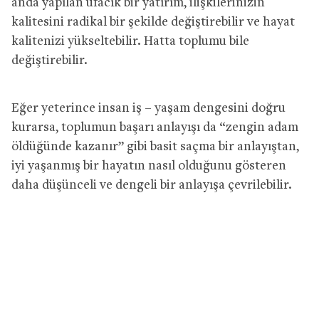
anda yapılan ufacık bir yatırım, ilişkilerinizin
kalitesini radikal bir şekilde değiştirebilir ve hayat
kalitenizi yükseltebilir. Hatta toplumu bile
değiştirebilir.
Eğer yeterince insan iş – yaşam dengesini doğru
kurarsa, toplumun başarı anlayışı da “zengin adam
öldüğünde kazanır” gibi basit saçma bir anlayıştan,
iyi yaşanmış bir hayatın nasıl olduğunu gösteren
daha düşünceli ve dengeli bir anlayışa çevrilebilir.