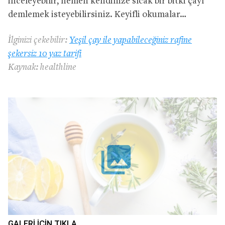
inceleyebilir, hemen kendinize sıcak bir bitki çayı
demlemek isteyebilirsiniz. Keyifli okumalar…
İlginizi çekebilir:
Yeşil çay ile yapabileceğiniz rafine
şekersiz 10 yaz tarifi
Kaynak: healthline
collections
GALERI IÇIN TIKLA