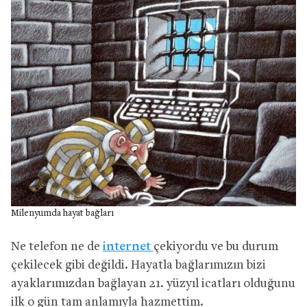
Milenyumda hayat bağları
Ne telefon ne de
internet
çekiyordu ve bu durum
çekilecek gibi değildi. Hayatla bağlarımızın bizi
ayaklarımızdan bağlayan 21. yüzyıl icatları olduğunu
ilk o gün tam anlamıyla hazmettim.