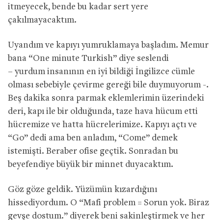
itmeyecek, bende bu kadar sert yere
çakılmayacaktım.
Uyandım ve kapıyı yumruklamaya başladım. Memur
bana “One minute Turkish” diye seslendi
– yurdum insanının en iyi bildiği İngilizce cümle
olması sebebiyle çevirme gereği bile duymuyorum -.
Beş dakika sonra parmak eklemlerimin üzerindeki
deri, kapı ile bir olduğunda, taze hava hücum etti
hücremize ve hatta hücrelerimize. Kapıyı açtı ve
“Go” dedi ama ben anladım, “Come” demek
istemişti. Beraber ofise geçtik. Sonradan bu
beyefendiye büyük bir minnet duyacaktım.
Göz göze geldik. Yüzümün kızardığını
hissediyordum. O “Mafi problem = Sorun yok. Biraz
gevşe dostum.” diyerek beni sakinleştirmek ve her