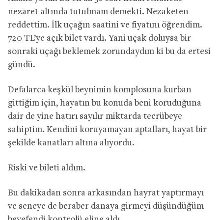
nezaret altında tutulmam demekti. Nezaketen
reddettim. İlk uçağın saatini ve fiyatını öğrendim.
720 TL’ye açık bilet vardı. Yani uçak doluysa bir
sonraki uçağı beklemek zorundaydım ki bu da ertesi
gündü.
Defalarca keşkül beynimin komplosuna kurban
gittiğim için, hayatın bu konuda beni koruduğuna
dair de yine hatırı sayılır miktarda tecrübeye
sahiptim. Kendini koruyamayan aptalları, hayat bir
şekilde kanatları altına alıyordu.
Riski ve bileti aldım.
Bu dakikadan sonra arkasından hayrat yaptırmayı
ve seneye de beraber danaya girmeyi düşündüğüm
beyefendi kontrolü eline aldı.