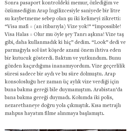
Sonra pasaport kontroldeki memur, özlediğim ve
özümsediğim Arap İngilizcesiyle saniyede bir litre
su kaybetmeme sebep olan şu iki kelimeyi zikretti:
“Visa mafi = (an itibarıyla) Vize yok!” “Impossible!
Visa Halas = Olur mu öyle şey Tanrı aşkına! Vize taş
gibi, daha kullanmadık ki hiç” dedim. “Look” dedi ve
parmağıyla sol üst köşede azami önem ihtiva eden
bir kutucuk gösterdi. Baktım ve yutkundum. Bunu
gözden kaçırdığıma inanamıyordum. Vize geçerlilik
süresi sadece bir aydı ve bu süre dolmuştu. Arap
konsolosluğu her zaman üç aylık vize verdiği için
buna bakma gereği bile duymamıştım. Arabistan’da
bana bakma gereği duymadı. Kolumda iki polis,
nezarethaneye doğru yola çıkmıştık. Kısa metrajlı
mahpus hayatım filme alınmaya başlamıştı.