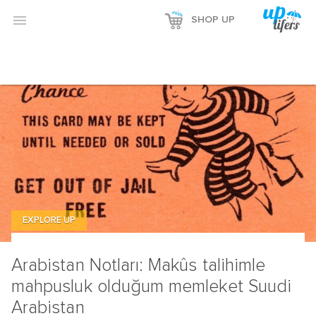

SHOP UP
EXPLORE UP
Arabistan Notları: Makûs talihimle
mahpusluk olduğum memleket Suudi
Arabistan