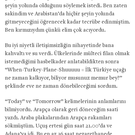
şeyin yolunda olduğunu söylemek istedi. Ben zaten
sakindim ve Arabistan’da hiçbir şeyin yolunda
gitmeyeceğini öğrenecek kadar tecrübe edinmiştim.
Ben kırmızıydım çünkü elim çok acıyordu.
Bu iyi niyetli iletişimsizliğin nihayetinde bana
kahvaltı ve su verdi. Ülkelerinde mülteci filan olmak
istemediğimi hasbelkader anlatabildikten sonra
“When-Turkey-Plane-Shuuuuu = İlk Türkiye uçağı
ne zaman kalkıyor, biliyor musunuz memur bey?”
şeklinde eve ne zaman dönebileceğimi sordum.
“Today” ve “Tomorrow” kelimelerinin anlamlarını
bilmiyordu. Arapça olarak geri döneceğim saati
yazdı. Araba plakalarından Arapça rakamları
sökmüştüm. Uçuş ertesi gün saat 21.00’da ve
Adana’ya idi. Bu en az 36 saat nezarethanede