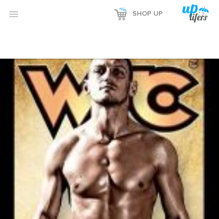

SHOP UP